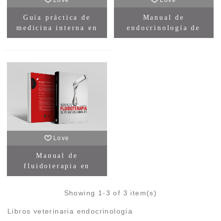
Love
Love
Guía práctica de
Manual de
medicina interna en
endocrinologí­a de
perros, gatos y
pequeños animales 2ª
exóticos
Edición
Love
Manual de
fluidoterapia en
pequeños animales
Showing
1
-3 of 3 item(s)
Libros veterinaria endocrinologí­a