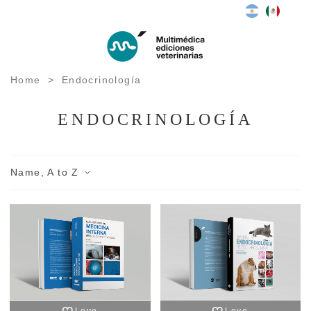
Home
>
Endocrinologí­a
ENDOCRINOLOGÍ­A
Name, A to Z