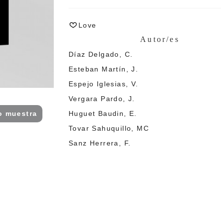
Love
Autor/es
Dí­az Delgado, C.
Esteban Martí­n, J.
Espejo Iglesias, V.
Vergara Pardo, J.
Huguet Baudin, E.
lo muestra
Tovar Sahuquillo, MC
Sanz Herrera, F.