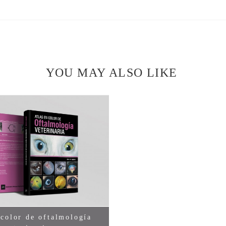
YOU MAY ALSO LIKE
 color de oftalmologí­a
Love