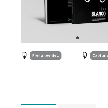
Ficha técnica
Capí­tu