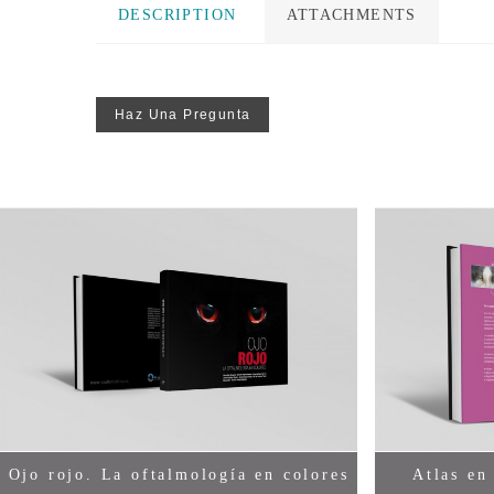
DESCRIPTION
ATTACHMENTS
Haz Una Pregunta
Ojo rojo. La oftalmologí­a en colores
Love
Atlas en