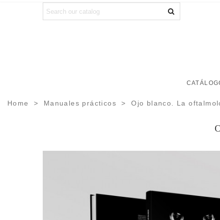
CATÁLOG
Home
>
Manuales prácticos
>
Ojo blanco. La oftalmol