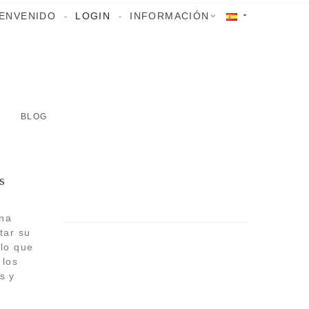
IENVENIDO
LOGIN
INFORMACIÓN

BLOG
s
una
tar su
 lo que
 los
s y